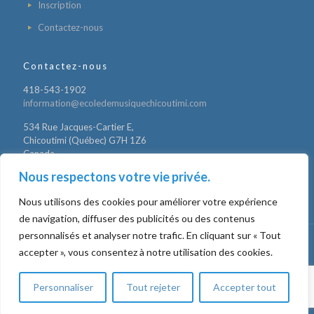
Inscription
Contactez-nous
Contactez-nous
418-543-1902
information@ecoledemusiquechicoutimi.com
534 Rue Jacques-Cartier E,
Chicoutimi (Québec) G7H 1Z6
Canada
Nous respectons votre vie privée.
Nous utilisons des cookies pour améliorer votre expérience
de navigation, diffuser des publicités ou des contenus
personnalisés et analyser notre trafic. En cliquant sur « Tout
accepter », vous consentez à notre utilisation des cookies.
Tous droits réservés - École de musique de Chicoutimi -
Politique
de confidentialité
Personnaliser
Tout rejeter
Accepter tout