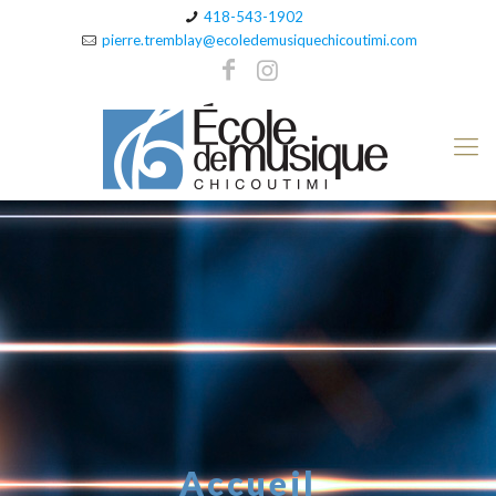
418-543-1902
pierre.tremblay@ecoledemusiquechicoutimi.com
Accueil